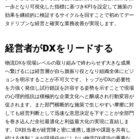
一歩となり可視化した指標に基づきKPIを設定して施策の
効果を継続的に検証するサイクルを回すことで初めてデー
タドリブンな経営と確実な業務改善が実現します。
経営者がDXをリードする
物流DXを現場レベルの取り組みで終わらせず大きな成果
へ繋げるには経営層が自ら旗振り役となり組織全体にビジ
ョンを明示することが不可欠です。トップがDXの必要性
を力強く発信し試行錯誤を許容する姿勢を示すことで現場
の心理的抵抗は積極的な企業文化へと醸成され行動変容が
促されます。また部門横断的な施策で生じやすい摩擦に対
しても経営判断として迅速な意思決定を下すことが全部門
を巻き込んだ全社最適化と利益最大化の実現に直結しま
す。DX担当者が経営陣と密に連携し進捗や課題を共有し
続ける体制こそが現場任せにしない物流DX成功の重要な