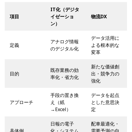
IT化（デジタ
項目
イゼーショ
物流DX
ン）
データ活用に
アナログ情報
定義
よる根本的な
のデジタル化
変革
新たな価値創
既存業務の効
目的
出・競争力の
率化・省力化
強化
手段の置き換
データを起点
アプローチ
え（紙
とした意思決
→Excel）
定
日報の電子
配車最適化・
具体例
化・システム
需要予測の自