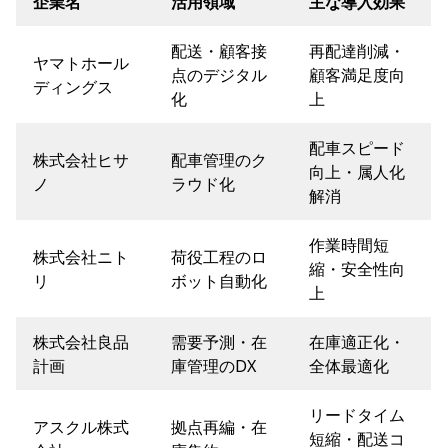
企業名
活用領域
主な導入効果
配送・顧客接
再配達削減・
ヤマトホール
点のデジタル
顧客満足度向
ディングス
化
上
配車スピード
株式会社ヒサ
配車管理のク
向上・属人化
ノ
ラウド化
解消
作業時間短
株式会社ニト
荷役工程のロ
縮・安全性向
リ
ボット自動化
上
株式会社良品
需要予測・在
在庫適正化・
計画
庫管理のDX
全体最適化
リードタイム
アスクル株式
拠点再編・在
短縮・配送コ