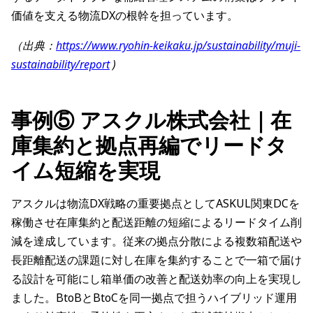
価値を支える物流DXの根幹を担っています。
（出典：
https://www.ryohin-keikaku.jp/sustainability/muji-
sustainability/report
)
事例⑤ アスクル株式会社｜在
庫集約と拠点再編でリードタ
イム短縮を実現
アスクルは物流DX戦略の重要拠点としてASKUL関東DCを
稼働させ在庫集約と配送距離の短縮によるリードタイム削
減を達成しています。従来の拠点分散による複数箱配送や
長距離配送の課題に対し在庫を集約することで一箱で届け
る設計を可能にし箱単価の改善と配送効率の向上を実現し
ました。BtoBとBtoCを同一拠点で担うハイブリッド運用