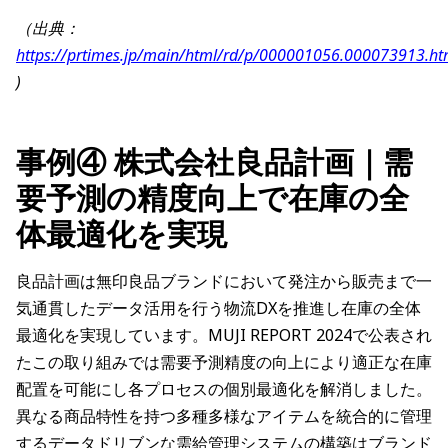
（出典：
https://prtimes.jp/main/html/rd/p/000001056.000073913.ht
)
事例④ 株式会社良品計画｜需
要予測の精度向上で在庫の全
体最適化を実現
良品計画は無印良品ブランドにおいて発注から販売まで一
気通貫したデータ活用を行う物流DXを推進し在庫の全体
最適化を実現しています。MUJI REPORT 2024で公表され
たこの取り組みでは需要予測精度の向上により適正な在庫
配置を可能にし各プロセスの個別最適化を解消しました。
異なる商品特性を持つ多種多様なアイテムを統合的に管理
するデータドリブンな需給管理システムの構築はブランド