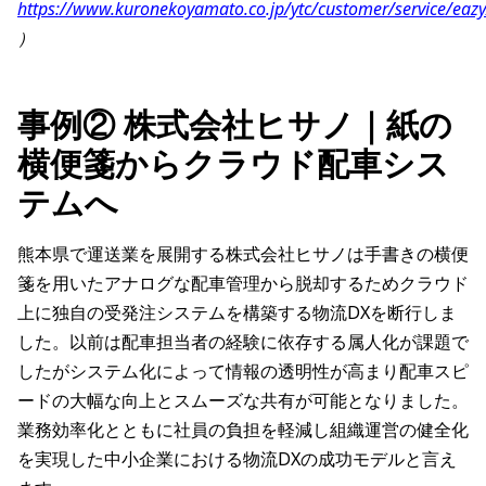
https://www.kuronekoyamato.co.jp/ytc/customer/service/eazy
）
事例② 株式会社ヒサノ｜紙の
横便箋からクラウド配車シス
テムへ
熊本県で運送業を展開する株式会社ヒサノは手書きの横便
箋を用いたアナログな配車管理から脱却するためクラウド
上に独自の受発注システムを構築する物流DXを断行しま
した。以前は配車担当者の経験に依存する属人化が課題で
したがシステム化によって情報の透明性が高まり配車スピ
ードの大幅な向上とスムーズな共有が可能となりました。
業務効率化とともに社員の負担を軽減し組織運営の健全化
を実現した中小企業における物流DXの成功モデルと言え