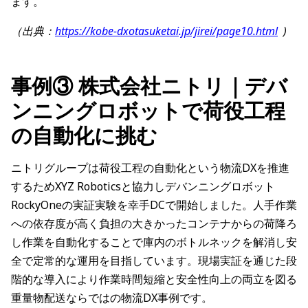
ます。
（出典：
https://kobe-dxotasuketai.jp/jirei/page10.html
)
事例③ 株式会社ニトリ｜デバ
ンニングロボットで荷役工程
の自動化に挑む
ニトリグループは荷役工程の自動化という物流DXを推進
するためXYZ Roboticsと協力しデバンニングロボット
RockyOneの実証実験を幸手DCで開始しました。人手作業
への依存度が高く負担の大きかったコンテナからの荷降ろ
し作業を自動化することで庫内のボトルネックを解消し安
全で定常的な運用を目指しています。現場実証を通じた段
階的な導入により作業時間短縮と安全性向上の両立を図る
重量物配送ならではの物流DX事例です。