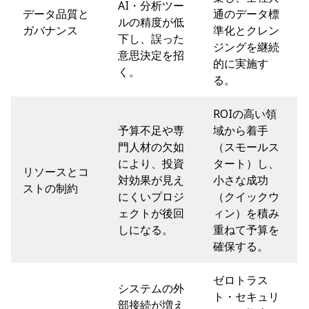
AI・分析ツー
データ品質と
通のデータ標
ルの精度が低
ガバナンス
準化とクレン
下し、誤った
ジングを継続
意思決定を招
的に実施す
く。
る。
ROIの高い領
予算不足や専
域から着手
門人材の欠如
（スモールス
により、投資
タート）し、
リソースとコ
対効果が見え
小さな成功
ストの制約
にくいプロジ
（クイックウ
ェクトが後回
ィン）を積み
しになる。
重ねて予算を
確保する。
ゼロトラス
システムの外
ト・セキュリ
部接続が増え