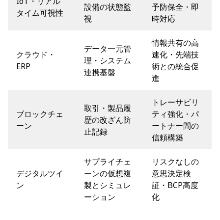
IoT・リアル
設備の状態監
予防保全・即
タイム可視性
視
時対応
情報共有の高
データ一元管
クラウド・
速化・先端技
理・システム
ERP
術との統合促
連携基盤
進
トレーサビリ
取引・製品履
ブロックチェ
ティ強化・パ
歴の改ざん防
ーン
ートナー間の
止記録
信頼構築
サプライチェ
リスクなしの
デジタルツイ
ーンの仮想複
意思決定検
ン
製とシミュレ
証・BCP高度
ーション
化