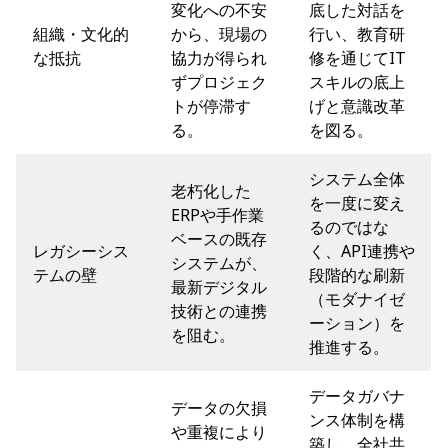
変化への不安
底した対話を
組織・文化的
から、現場の
行い、教育研
な抵抗
協力が得られ
修を通じてIT
ずプロジェク
スキルの底上
トが停滞す
げと意識改革
る。
を図る。
システム全体
老朽化した
を一度に変え
ERPや手作業
るのではな
ベースの既存
レガシーシス
く、API連携や
システムが、
テムの壁
段階的な刷新
最新デジタル
（モダナイゼ
技術との連携
ーション）を
を阻む。
推進する。
データガバナ
データの欠損
ンス体制を構
や重複により
築し、全社共