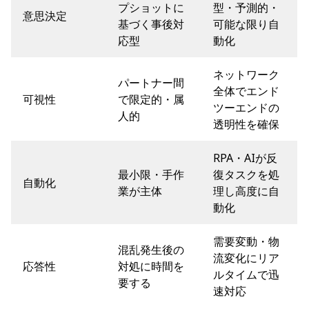
プショットに
型・予測的・
意思決定
基づく事後対
可能な限り自
応型
動化
ネットワーク
パートナー間
全体でエンド
可視性
で限定的・属
ツーエンドの
人的
透明性を確保
RPA・AIが反
最小限・手作
復タスクを処
自動化
業が主体
理し高度に自
動化
需要変動・物
混乱発生後の
流変化にリア
応答性
対処に時間を
ルタイムで迅
要する
速対応