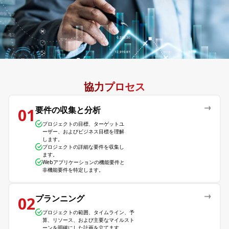
協力プロセス
要件の収集と分析
01
プロジェクトの目標、ターゲットユ
ーザー、およびビジネス目標を理解
します。
プロジェクトの詳細な要件を収集し
ます。
Webアプリケーションの機能要件と
非機能要件を特定します。
プランニング
02
プロジェクトの範囲、タイムライン、予
算、リソース、および主要なマイルスト
ーンを明確にした計画を立てます。