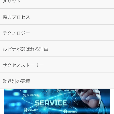
メリット
プラットフォーム専用のアプリ開発
プラットフォーム専用のアプリ開発サービスは、
協力プロセス
iOSおよびAndroidデバイスに対応した専用のモバ
クロスプラットフォームアプリ開発
イルアプリケーションを提供します。各プラットフ
ルビナソフトウエアでは、React NativeとFlutterの
ォーム専用の技術を活用し、パフォーマンスを最大
テクノロジー
専門知識を持つソフトウェアエンジニアが、iOSと
化し、ネイティブなユーザーインターフェースを向
UI/UXデザイン & プロトタイピング
Androidの両方でシームレスに動作するマルチプラ
上させ、各オペレーティングシステムが提供する最
私たちのモバイルアプリケーション向けのUI/UXデ
ルビナが選ばれる理由
ットフォームのモバイルアプリケーションを開発し
新の機能や性能にアクセスできるアプリを開発しま
ザインサービスは、直感的で魅力的なユーザー体験
ます。当社の経験豊富な開発チームは、これらの先
す。
オフラインサポートとデータ同期
を提供することに長けています。デザインチーム
進的なフレームワークの力を活用して、高品質で機
サクセスストーリー
ルビナソフトウエアでは、オフラインサポートとデ
は、ユーザーの行動に関する研究と創造性を組み合
能豊富なアプリを作成し、開発時間とコストを削減
✔ Swiftを使用して、iOSデバイス向けに機能豊富で
ータ同期サービスを提供し、モバイルアプリが安定
わせ、視覚的に美しいだけでなく、高い実用性を持
しながら、異なるプラットフォーム間で一貫したユ
高パフォーマンスなアプリを作成し、Appleのエコ
したインターネット接続がなくても動作し、信頼性
業界別の実績
つインターフェースを作成します。ユーザー中心の
ーザー体験を保証します。
システムとシームレスに統合することで、iPhone
を維持できるようにします。これにより、パフォー
デザイン原則を適用し、アプリケーションに以下の
やiPadの
ユーザーに特別な体験を提供します。
マンスの中断がなくなり、どんな環境でもユーザー
利点をもたらします：
✔ React Nativeを使用する場合、JavaScriptで応答
✔ KotlinおよびJavaを活用して、Androidプラット
の満足度とエンゲージメントが向上します。私たち
性が高く、スケーラブルなアプリを構築します。
フォームの潜在能力を最大限に引き出し、様々なデ
は、接続の有無にかかわらず、ユーザーがアプリに
✔ インタラクションの向上、スムーズで直感的な体
✔ Flutterを使用する場合、Dartで高性能で美しい
バイスとの互換性を確保しながら、強力でスケーラ
シームレスにアクセスし、操作できるよう、強力な