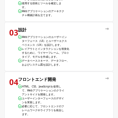
使用する技術とツールを確定しま
す。
Webアプリケーションのアーキテク
チャ構築計画を立てます。
設計
03
Webアプリケーションのユーザーイン
ターフェース（UI）とユーザーエクス
ペリエンス（UX）を設計します。
レイアウトとインタラクションを視覚化
するために、ワイヤーフレーム、プロト
タイプ、モデルを作成します。
データベーススキーマ、データフロー、
およびシステム図を設計します。
フロントエンド開発
04
HTML、CSS、JavaScriptを使用し
て、Webアプリケーションのクライ
アントサイドを開発します。
ユーザーインターフェースのデザイ
ンを実装します。
必要に応じて、フロントエンドのフ
レームワークやライブラリを統合し
ます。