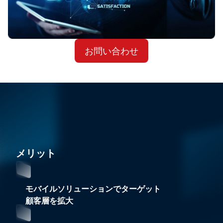
験
アプリを作成し、単一のコードベースで両方のプラ
ブルなアプリを開発します。
オフライン機能を設計および実装します。また、私
✔ 顧客満足度の向上とユーザーの維持能力の強化
ットフォームにわたる素晴らしいアプリを開発しま
たちの高度なデータ同期技術により、オフラインで
す。
行われたすべての変更がインターネットに再接続さ
お問い合わせ
れた後に自動かつ正確に更新され、ユーザーにシー
ムレスな体験を提供します。この機能は、継続的な
可用性が求められるアプリケーションにとって非常
に重要です。
メリット
モバイルソリューションでターゲット
顧客層を拡大