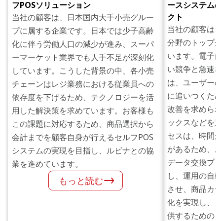
フPOSソリューション
ースシステム
クト
当社の顧客は、日本国内大手小売グルー
当社の顧客は
プに属する企業です。日本では少子高齢
分野のトップ
化に伴う労働人口の減少が進み、スーパ
います。電子
ーマーケット業界でも人手不足が深刻化
い競争と急速
しています。こうした背景の中、各小売
は、ユーザー
チェーンはレジ業務における従業員への
に追いつくた
依存度を下げるため、テクノロジーを活
改善を求めら
用した解決策を求めています。お客様も
ックスなどを
この課題に対応するため、商品選択から
セスは、時間
会計までを顧客自身が行えるセルフPOS
があるため、
システムの実現を目指し、ルビナとの協
データ交換プ
業を進めています。
し、運用の自
もっと読む
させ、商品カ
化を実現し、
供するための