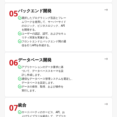
バックエンド開発
05
選択したプログラミング言語とフレー
ムワークを使用して、サーバーサイド
のロジック、ビジネスロジック、API
を開発する。
ユーザーの認証、認可、およびセキュ
リティ対策を実施する。
フロントエンドとバックエンド間の通
信を行うAPIを作成する。
データベース開発
06
アプリケーションのデータ要求に基
づいて、データベーススキーマを設
計し作成します。
適切なデータベース管理システムを選定し、
データベースを設定します。
データの保存、取得、および操作を
実行します。
統合
07
サードパーティのサービス、API、お
よびライブラリを統合して、アプリケ