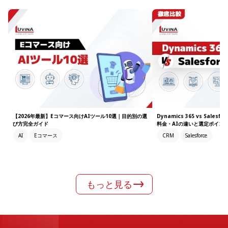
【2026年最新】Eコマース向けAIツール10選｜目的別の選
Dynamics 365 vs Sale
び方完全ガイド
料金・AIの違いと選定ポイント
AI
Eコマース
CRM
Salesforce
もっと見る