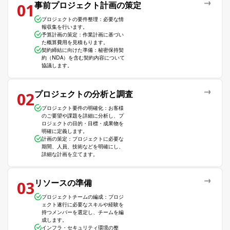
事前プロジェクト計画の策定
01
プロジェクトの要件整理：必要な情
報収集を行います。
予算計画の策定：作業計画に基づい
た概算費用を見積もります。
契約締結に向けた準備：秘密保持契
約（NDA）を含む契約内容について
協議します。
プロジェクトの分析と調査
02
プロジェクト要件の明確化：お客様
のご要望や課題を詳細に分析し、プ
ロジェクトの目的・目標・成果物を
明確に定義します。
計画の策定：プロジェクトに必要な
期間、人員、技術などを明確にし、
詳細な計画を立てます。
リソースの準備
03
プロジェクトチームの編成：プロジ
ェクト遂行に必要なスキルや経験を
持つメンバーを選定し、チームを編
成します。
インフラ・セキュリティ環境の整