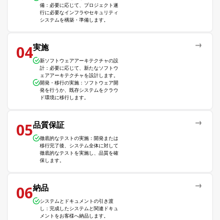
備：必要に応じて、プロジェクト遂
行に必要なインフラやセキュリティ
システムを構築・準備します。
実施
04
新ソフトウェアアーキテクチャの設
計：必要に応じて、新たなソフトウ
ェアアーキテクチャを設計します。
開発・移行の実施：ソフトウェア開
発を行うか、既存システムをクラウ
ド環境に移行します。
品質保証
05
徹底的なテストの実施：開発または
移行完了後、システム全体に対して
徹底的なテストを実施し、品質を確
保します。
納品
06
システムとドキュメントの引き渡
し：完成したシステムと関連ドキュ
メントをお客様へ納品します。