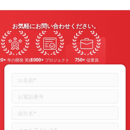
お気軽にお問い合わせください。
20+
1000+
750+
年の開発 実績
プロジェクト
従業員