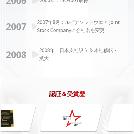
2006
2006年：ISO9001取得
2007年8月：ルビナソフトウエア Joint
2007
Stock Companyに会社名を変更
2008年：日本支社設立 & 本社移転・
2008
拡大
2010
2010年：社員数100名達成
認証＆受賞歴
2011年：ISO27001取得 & ダナン事務
2011
所設立
2012
2012年：CMMIレベル3取得