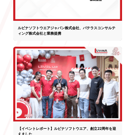
2019年：社員数600名達成 & ダナン事
2019
務所移転・拡大
ルビナソフトウエアジャパン株式会社、パテラスコンサルテ
2023
ィング株式会社と業務提携
2023年：社員数750名達成
2024年：CMMIレベル3（開発・サー
2024
ビス）を同時に取得
2025
2025年：ホーチミン事務所設立
【イベントレポート】ルビナソフトウエア、創立22周年を迎
えました