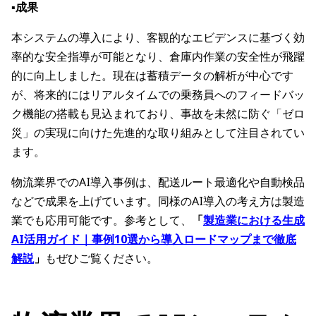
▪️成果
本システムの導入により、客観的なエビデンスに基づく効
率的な安全指導が可能となり、倉庫内作業の安全性が飛躍
的に向上しました。現在は蓄積データの解析が中心です
が、将来的にはリアルタイムでの乗務員へのフィードバッ
ク機能の搭載も見込まれており、事故を未然に防ぐ「ゼロ
災」の実現に向けた先進的な取り組みとして注目されてい
ます。
物流業界でのAI導入事例は、配送ルート最適化や自動検品
などで成果を上げています。同様のAI導入の考え方は製造
業でも応用可能です。参考として、
「
製造業における生成
AI活用ガイド｜事例10選から導入ロードマップまで徹底
解説
」
もぜひご覧ください。