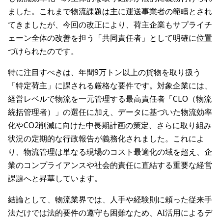
ました。これまで物流課題は主に運送事業者の範疇とされ
てきましたが、今回の改正により、荷主企業もサプライチ
ェーン全体の改善を担う「共同責任者」として明確に位置
づけられたのです。
特に注目すべきは、年間9万トン以上の貨物を取り扱う
「特定荷主」に課される厳格な要件です。対象企業には、
経営レベルで物流を一元管理する最高責任者「CLO（物流
統括管理者）」の選任に加え、データに基づいた物流効率
化やCO2削減に向けた中長期計画の策定、さらに取り組み
状況の定期的な行政報告が義務化されました。これによ
り、物流管理は単なる現場のコスト最適化の域を超え、企
業のコンプライアンスや社会的責任に直結する重要な経営
課題へと昇華しています。
結論として、物流業界では、人手や経験則に頼った従来手
法だけでは法的要件の遵守も困難なため、AI活用によるデ