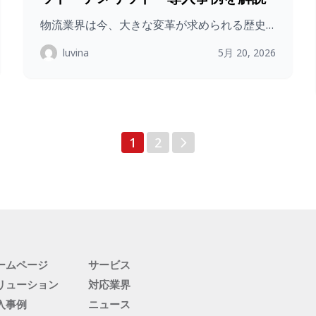
物流業界は今、大きな変革が求められる歴史…
luvina
5月 20, 2026
投
1
2
稿
の
ペ
ー
ジ
送
り
ームページ
サービス
リューション
対応業界
入事例
ニュース