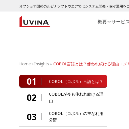
オフショア開発のルビナソフトウエアではシステム開発・保守運用を
概要
サービ
Home
»
Insights
»
COBOL言語とは？使われ続ける理由・
01
COBOL（コボル）言語とは？
COBOLが今も使われ続ける理
02
由
COBOL（コボル）の主な利用
03
分野