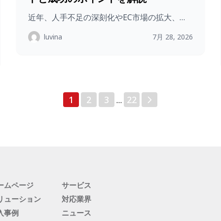
近年、人手不足の深刻化やEC市場の拡大、…
luvina
7月 28, 2026
投
1
2
3
22
…
稿
の
ペ
ー
ジ
送
り
ームページ
サービス
リューション
対応業界
入事例
ニュース