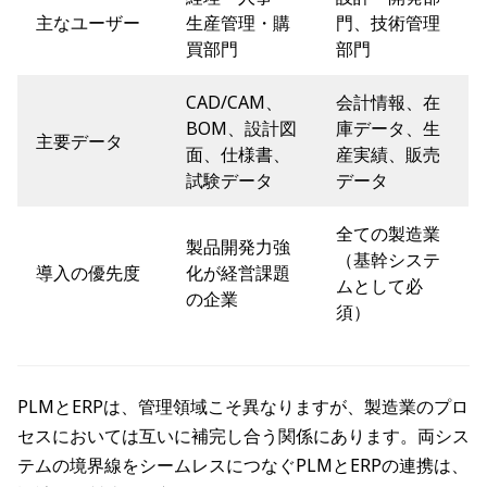
主なユーザー
生産管理・購
門、技術管理
買部門
部門
CAD/CAM、
会計情報、在
BOM、設計図
庫データ、生
主要データ
面、仕様書、
産実績、販売
試験データ
データ
全ての製造業
製品開発力強
（基幹システ
導入の優先度
化が経営課題
ムとして必
の企業
須）
PLMとERPは、管理領域こそ異なりますが、製造業のプロ
セスにおいては互いに補完し合う関係にあります。両シス
テムの境界線をシームレスにつなぐPLMとERPの連携は、