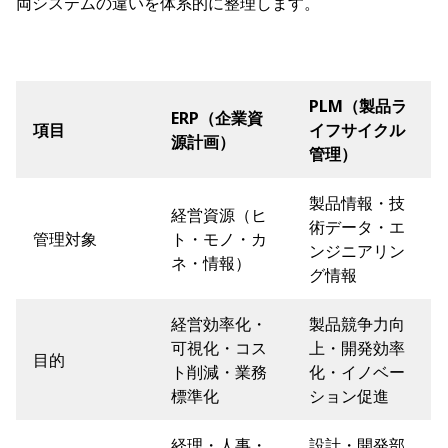
両システムの違いを体系的に整理します。
PLM（製品ラ
ERP（企業資
項目
イフサイクル
源計画）
管理）
製品情報・技
経営資源（ヒ
術データ・エ
管理対象
ト・モノ・カ
ンジニアリン
ネ・情報）
グ情報
経営効率化・
製品競争力向
可視化・コス
上・開発効率
目的
ト削減・業務
化・イノベー
標準化
ション促進
経理・人事・
設計・開発部