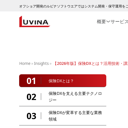
オフショア開発のルビナソフトウエアではシステム開発・保守運用を
概要
サービ
Home
»
Insights
»
【2026年版】保険DXとは？活用技術・
01
保険DXとは？
保険DXを支える主要テクノロ
02
ジー
保険DXが変革する主要な業務
03
領域