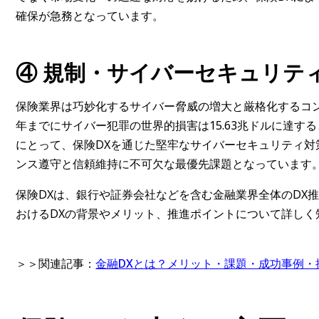
確保が急務となっています。
④
規制・サイバーセキュリテ
保険業界は巧妙化するサイバー脅威の増大と厳格化するコン
年までにサイバー犯罪の世界的損害は15.63兆ドルに達
にとって、保険DXを通じた堅牢なサイバーセキュリティ
ンス遵守と信頼維持に不可欠な最優先課題となっています
保険DXは、銀行や証券会社などを含む金融業界全体のDX
おけるDXの背景やメリット、推進ポイントについて詳し
＞＞関連記事：
金融DXとは？メリット・課題・成功事例・