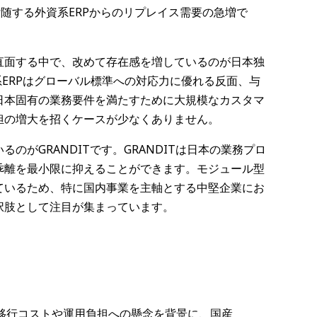
れに付随する外資系ERPからのリプレイス需要の急増で
直面する中で、改めて存在感を増しているのが日本独
系ERPはグローバル標準への対応力に優れる反面、与
日本固有の業務要件を満たすために大規模なカスタマ
担の増大を招くケースが少なくありません。
がGRANDITです。GRANDITは日本の業務プロ
乖離を最小限に抑えることができます。モジュール型
ているため、特に国内事業を主軸とする中堅企業にお
択肢として注目が集まっています。
Aへの移行コストや運用負担への懸念を背景に、国産