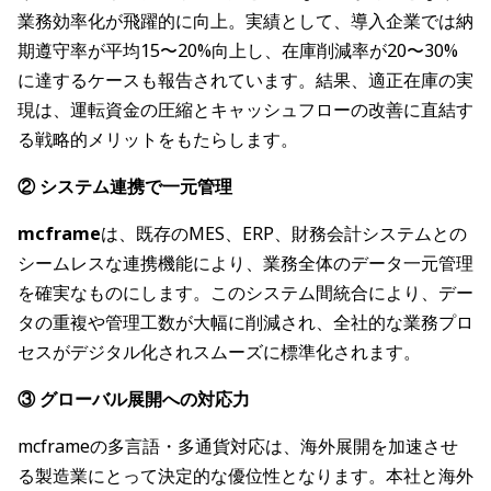
業務効率化が飛躍的に向上。実績として、導入企業では納
期遵守率が平均15〜20%向上し、在庫削減率が20〜30%
に達するケースも報告されています。結果、適正在庫の実
現は、運転資金の圧縮とキャッシュフローの改善に直結す
る戦略的メリットをもたらします。
② システム連携で一元管理
mcframe
は、既存のMES、ERP、財務会計システムとの
シームレスな連携機能により、業務全体のデータ一元管理
を確実なものにします。このシステム間統合により、デー
タの重複や管理工数が大幅に削減され、全社的な業務プロ
セスがデジタル化されスムーズに標準化されます。
③ グローバル展開への対応力
mcframeの多言語・多通貨対応は、海外展開を加速させ
る製造業にとって決定的な優位性となります。本社と海外