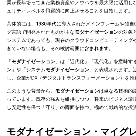
業が長年培ってきた業務資産やノウハウを最大限に活用し
ュリティレベルを飛躍的に向上させることを目指します。
具体的には、1980年代に導入されたメインフレームや独自
グ言語で開発されたものが主な
モダナイゼーション
の対象
システムであっても、現在のクラウドコンピューティングや
きていない場合も、その検討範囲に含まれます。
「
モダナイゼーション
」は「近代化」「現代化」を意味する
ン
」や「システム
モダナイゼーション
」と表現されます。
し、企業がDX（デジタルトランスフォーメーション）を
このような背景から、
モダナイゼーション
は単なる技術的
っています。既存の強みを維持しつつ、将来のビジネス環
し安定性を保つ「守り」の両面を持つ、極めて戦略的な投
モダナイゼーション・マイグ