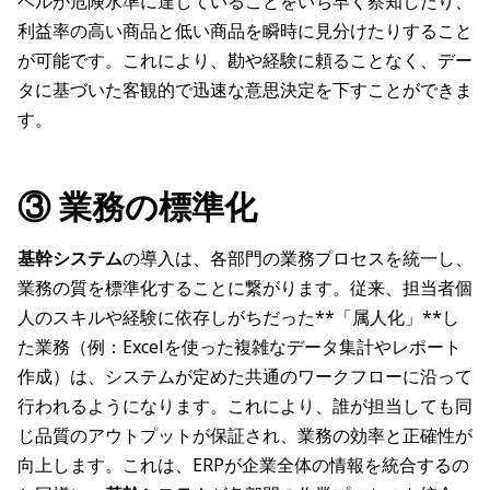
ベルが危険水準に達していることをいち早く察知したり、
利益率の高い商品と低い商品を瞬時に見分けたりすること
が可能です。これにより、勘や経験に頼ることなく、デー
タに基づいた客観的で迅速な意思決定を下すことができま
す。
③ 業務の標準化
基幹システム
の導入は、各部門の業務プロセスを統一し、
業務の質を標準化することに繋がります。従来、担当者個
人のスキルや経験に依存しがちだった**「属人化」**し
た業務（例：Excelを使った複雑なデータ集計やレポート
作成）は、システムが定めた共通のワークフローに沿って
行われるようになります。これにより、誰が担当しても同
じ品質のアウトプットが保証され、業務の効率と正確性が
向上します。これは、ERPが企業全体の情報を統合するの