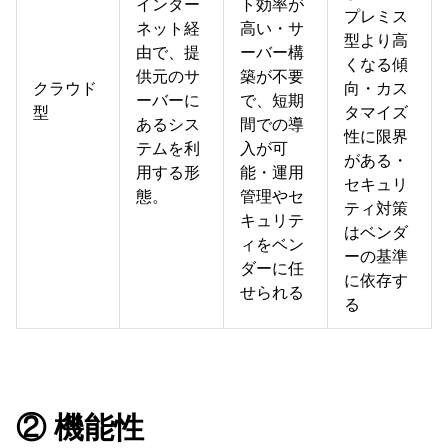
インター
ト効率が
プレミス
ネット経
高い・サ
型より高
由で、提
ーバー構
くなる傾
供元のサ
築が不要
クラウド
向・カス
ーバーに
で、短期
型
タマイズ
あるシス
間での導
性に限界
テムを利
入が可
がある・
用する形
能・運用
セキュリ
態。
管理やセ
ティ対策
キュリテ
はベンダ
ィをベン
ーの基準
ダーに任
に依存す
せられる
る
② 機能性