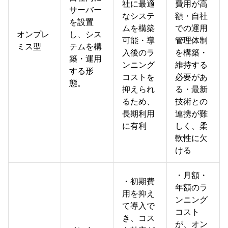
社に最適
費用が高
サーバー
なシステ
額・自社
を設置
ムを構築
での運用
オンプレ
し、シス
可能・導
管理体制
ミス型
テムを構
入後のラ
を構築・
築・運用
ンニング
維持する
する形
コストを
必要があ
態。
抑えられ
る・最新
るため、
技術との
長期利用
連携が難
に有利
しく、柔
軟性に欠
ける
・月額・
・初期費
年額のラ
用を抑え
ンニング
て導入で
コスト
き、コス
が、オン