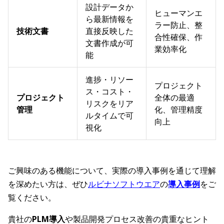
設計データか
ヒューマンエ
ら最新情報を
ラー防止、整
技術文書
直接反映した
合性確保、作
文書作成が可
業効率化
能
進捗・リソー
プロジェクト
ス・コスト・
プロジェクト
全体の最適
リスクをリア
管理
化、管理精度
ルタイムで可
向上
視化
ご興味のある機能について、実際の導入事例を通じて理解
を深めたい方は、ぜひ
ルビナソフトウエア
の
導入事例
をご
覧ください。
貴社の
PLM導入
や製品開発プロセス改善の貴重なヒント