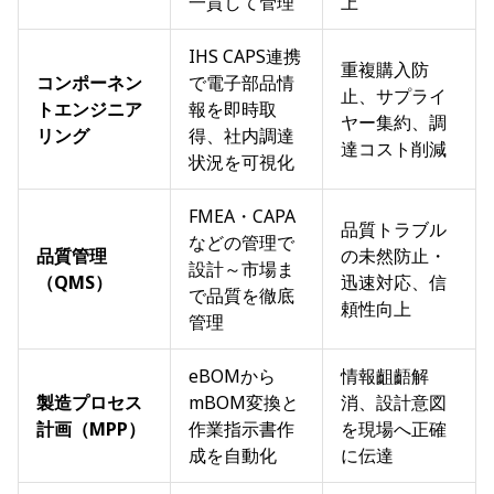
一貫して管理
上
IHS CAPS連携
重複購入防
コンポーネン
で電子部品情
止、サプライ
トエンジニア
報を即時取
ヤー集約、調
リング
得、社内調達
達コスト削減
状況を可視化
FMEA・CAPA
品質トラブル
などの管理で
品質管理
の未然防止・
設計～市場ま
（QMS）
迅速対応、信
で品質を徹底
頼性向上
管理
eBOMから
情報齟齬解
製造プロセス
mBOM変換と
消、設計意図
計画（MPP）
作業指示書作
を現場へ正確
成を自動化
に伝達