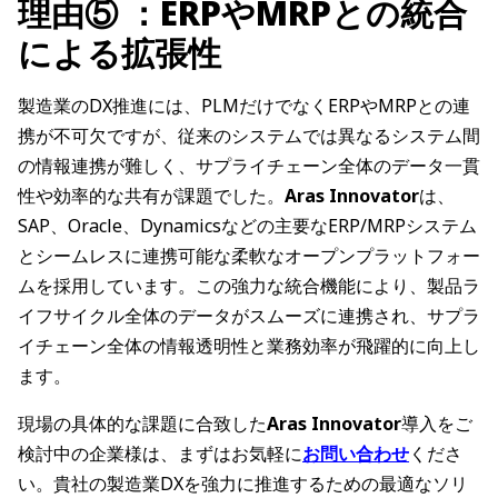
理由⑤ ：ERPやMRPとの統合
による拡張性
製造業のDX推進には、PLMだけでなくERPやMRPとの連
携が不可欠ですが、従来のシステムでは異なるシステム間
の情報連携が難しく、サプライチェーン全体のデータ一貫
性や効率的な共有が課題でした。
Aras Innovator
は、
SAP、Oracle、Dynamicsなどの主要なERP/MRPシステム
とシームレスに連携可能な柔軟なオープンプラットフォー
ムを採用しています。この強力な統合機能により、製品ラ
イフサイクル全体のデータがスムーズに連携され、サプラ
イチェーン全体の情報透明性と業務効率が飛躍的に向上し
ます。
現場の具体的な課題に合致した
Aras Innovator
導入をご
検討中の企業様は、まずはお気軽に
お問い合わせ
くださ
い。貴社の製造業DXを強力に推進するための最適なソリ