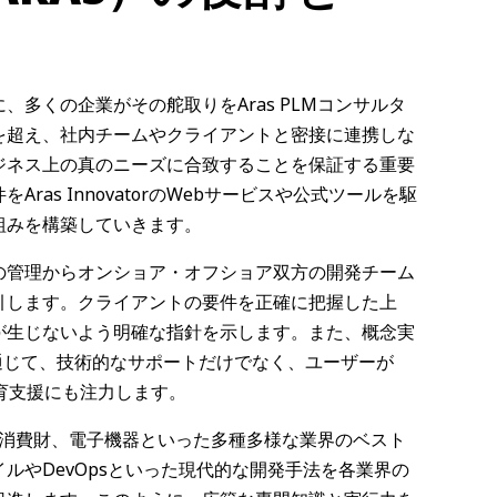
めに、多くの企業がその舵取りをAras PLMコンサルタ
を超え、社内チームやクライアントと密接に連携しな
ジネス上の真のニーズに合致することを保証する重要
as InnovatorのWebサービスや公式ツールを駆
組みを構築していきます。
の管理からオンショア・オフショア双方の開発チーム
引します。クライアントの要件を正確に把握した上
が生じないよう明確な指針を示します。また、概念実
通じて、技術的なサポートだけでなく、ユーザーが
育支援にも注力します。
宙、消費財、電子機器といった多種多様な業界のベスト
ルやDevOpsといった現代的な開発手法を各業界の