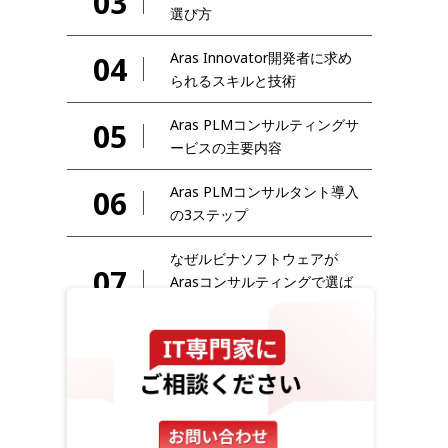
03
選び方
Aras Innovator開発者に求め
04
られるスキルと技術
Aras PLMコンサルティングサ
05
ービスの主要内容
Aras PLMコンサルタント導入
06
の3ステップ
なぜルビナソフトウェアが
07
Arasコンサルティングで選ば
れるのか
08
よくある質問（FAQ）
09
まとめ