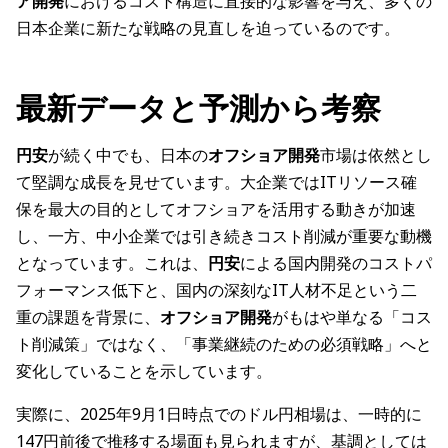
ア開発
におけるコスト構造に直接的な影響を与え、多くの
日本企業に新たな戦略の見直しを迫っているのです。
最新データと予測から考察
円安
が続く中でも、日本の
オフショア開発
市場は依然とし
て堅調な成長を見せています。大企業ではITリソース確
保を最大の目的としてオフショアを活用する動きが加速
し、一方、中小企業では引き続きコスト削減が重要な動機
となっています。これは、
円安
による国内開発のコストパ
フォーマンス低下と、国内の深刻なIT人材不足という二
重の課題を背景に、
オフショア開発
がもはや単なる「コス
ト削減策」ではなく、「事業継続のための必須戦略」へと
変化していることを示しています。
実際に、2025年9月1日時点でのドル円相場は、一時的に
147円前後で推移する場面も見られますが、基調としては