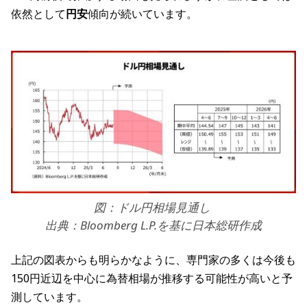
依然として
円安
傾向が続いています。
図：ドル円相場見通し
出典：Bloomberg L.P.を基に日本総研作成
上記の図表からも明らかなように、専門家の多くは今後も
150円近辺を中心に為替相場が推移する可能性が高いと予
測しています。