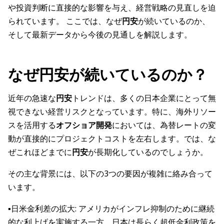
や投資判断に直接的な影響を与え、経営戦略の見直しを迫
られています。 ここでは、なぜ
円安
が続いているのか、
そして最新データから今後の見通しを解説します。
なぜ円安が続いているのか？
近年の急速な
円安
トレンドは、多くの日本企業にとって無
視できない経営リスクとなっています。特に、海外リソー
スを活用する
オフショア開発
においては、為替レートの変
動が直接的にプロジェクトコストを左右します。では、な
ぜこれほどまでに
円安
が長期化しているのでしょうか。
その主な背景には、以下の3つの要因が複雑に絡み合って
います。
▪️日米金利差の拡大: アメリカがインフレ抑制のために継続
的な利上げを実施する一方、日本は長らく超低金利政策を