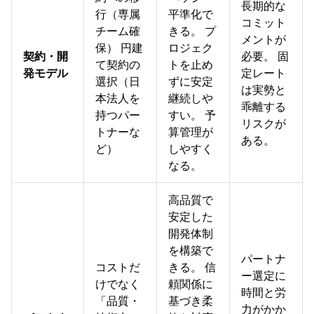
長期的な
行（専属
平準化で
コミット
チーム確
きる。 プ
メントが
保） 円建
ロジェク
契約・開
必要。 固
て契約の
トを止め
発モデル
定レート
選択（日
ずに安定
は実勢と
本法人を
継続しや
乖離する
持つパー
すい。 予
リスクが
トナーな
算管理が
ある。
ど）
しやすく
なる。
高品質で
安定した
開発体制
を構築で
パートナ
コストだ
きる。 信
ー選定に
けでなく
頼関係に
時間と労
「品質・
基づき柔
力がかか