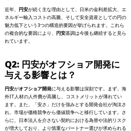
近年、
円安
が続く主な理由として、日米の金利差拡大、エ
ネルギー輸入コストの高騰、そして安全資産としての円の
魅力低下という3つの構造的要因が挙げられます。これら
の複合的な要因により、
円安
基調は今後も継続すると見ら
れています。
Q2: 円安がオフショア開発に
与える影響とは？
円安
が
オフショア開発
に与える影響は深刻です。まず、海
外IT人材の人件費が高騰し、コストメリットが薄れてい
ます。また、「安さ」だけを強みとする開発会社が淘汰さ
れ、市場が価格競争から価値競争へと移行しています。さ
らに、日本法人を介さない契約における為替や法的リスク
が増大しており、より慎重なパートナー選びが求められる