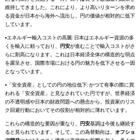
維持してきました。これにより、より高いリターンを求め
る資金が日本から海外へ流出し、円の価値が相対的に低下
しています。
▪️エネルギー輸入コストの高騰: 日本はエネルギー資源の多
くを輸入に頼っており、
円安
が進むことで輸入コストがさ
らに割高になります。これは日本経済全体の構造的な弱点
を露呈させ、国際市場における円の魅力を低下させる一因
となっています。
▪️「安全資産」としての円の地位低下: かつて有事の際に買
われる「安全資産」と見なされていた円ですが、世界経済
の不透明感や日本の財政問題への懸念から、投資家のリス
ク回避行動においてその役割が相対的に薄れています。
これらの構造的な要因が重なり、
円安
基調は今後も継続す
ると見られています。そして、この為替動向は、
オフショ