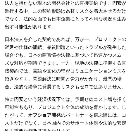
法人を持たない現地の開発会社との直接契約です。
円安
が
進行する中、この契約形態は為替リスクを増大させるだけ
でなく、法的な面でも日本企業にとって不利な状況を生み
出す可能性があります。
日本法人を介した契約であれば、万が一、プロジェクトの
遅延や仕様の齟齬、品質問題といったトラブルが発生した
場合でも、日本の商習慣や法律に基づいて迅速かつスムー
ズな対応が期待できます。一方、現地の法律に準拠する直
接契約では、言語や文化の壁がコミュニケーションミスを
招きやすく、問題解決に時間と労力がかかり、最悪の場
合、法的な紛争に発展するリスクもゼロではありません。
特に
円安
という経済状況下では、予期せぬコスト増を招く
可能性もあり、プロジェクト全体の成功を脅かします。し
たがって、
オフショア開発
のパートナーを選ぶ際には、コ
ストだけでなく、日本国内でのサポート体制や法的な安定
性も重要な判断基準となります。