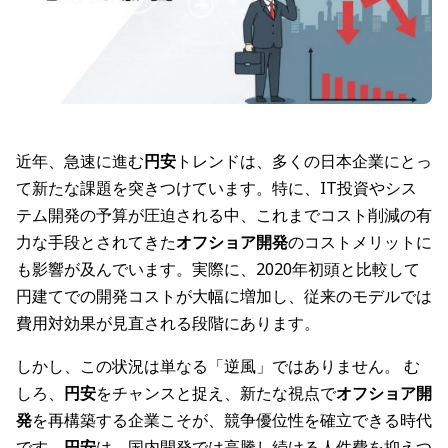
近年、急速に進む
円安
トレンドは、多くの日本企業にとっ
て新たな課題を突きつけています。特に、IT投資やシス
テム開発の予算が圧迫される中、これまでコスト削減の有
力な手段とされてきた
オフショア開発
のコストメリットに
も影響が及んでいます。実際に、2020年初頭と比較して
円建てでの開発コストが大幅に増加し、従来のモデルでは
費用対効果が見直される段階にあります。
しかし、この状況は単なる「逆風」ではありません。 む
しろ、
円安
をチャンスと捉え、新たな視点で
オフショア開
発
を再構築する企業こそが、競争優位性を確立できる時代
です。
円安
は、国内開発では高騰し続ける人件費を抑えつ