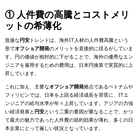
① 人件費の高騰とコストメリ
ットの希薄化
急速な
円安
トレンドは、海外IT人材の人件費高騰という
形で
オフショア開発
のメリットを直接的に揺るがしていま
す。円の価値が相対的に下がることで、海外の優秀なエン
ジニアを雇用するための費用は、日本円換算で実質的に上
昇しています。
これに加え、主要な
オフショア開発
拠点であるベトナムや
フィリピンでは、日本を上回る経済成長を背景に、ITエ
ンジニアの給与水準が年々上昇しています。アジアの力強
い経済発展と
円安
という二重の要因が重なることで、かつ
て最大の魅力であった人件費の節約効果が薄れ、多くの日
本企業にとって厳しい状況となっています。