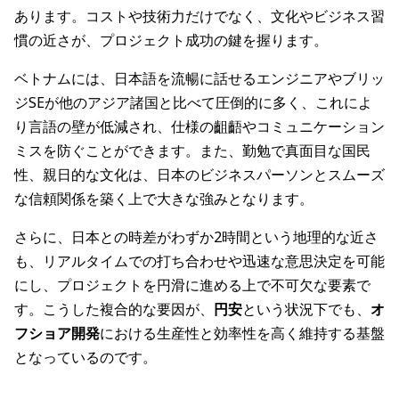
あります。コストや技術力だけでなく、文化やビジネス習
慣の近さが、プロジェクト成功の鍵を握ります。
ベトナムには、日本語を流暢に話せるエンジニアやブリッ
ジSEが他のアジア諸国と比べて圧倒的に多く、これによ
り言語の壁が低減され、仕様の齟齬やコミュニケーション
ミスを防ぐことができます。また、勤勉で真面目な国民
性、親日的な文化は、日本のビジネスパーソンとスムーズ
な信頼関係を築く上で大きな強みとなります。
さらに、日本との時差がわずか2時間という地理的な近さ
も、リアルタイムでの打ち合わせや迅速な意思決定を可能
にし、プロジェクトを円滑に進める上で不可欠な要素で
す。こうした複合的な要因が、
円安
という状況下でも、
オ
フショア開発
における生産性と効率性を高く維持する基盤
となっているのです。