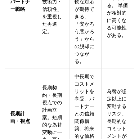
パートナ
技術力・
軟な対応
る。 単価
ー戦略
信頼性」
が期待で
が相対的
を重視し
きる。
に高くな
た再選
「安かろ
る可能性
定。
う悪かろ
がある。
う」から
の脱却に
つなが
る。
中長期で
コストメ
長期契
リットを
為替が想
約・長期
享受。パ
定以上に
視点での
ートナー
変動する
計画立
長期計
との信頼
リスク。
案。短期
画・視点
関係構
長期的な
的な為替
築。将来
コミット
変動に一
的な価格
メントが