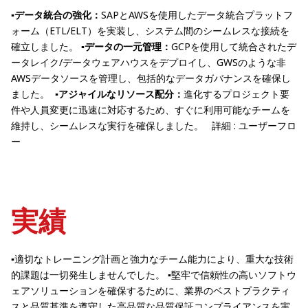
▪️
データ統合の強化：
SAPとAWSを使用したデータ統合プラットフ
ォーム（ETL/ELT）を実装し、システム間のシームレスな接続を
確立しました。
▪️
データの一元管理：
GCPを使用して統合されたデ
ータレイク/データウェアハウスをデプロイし、GWSのような非
AWSデータソースを管理し、包括的なデータガバナンスを確保し
ました。
▪️
アジャイルなリソース配分：
進化するプロジェクト要
件や人員変更に迅速に対応するため、すぐに利用可能なチームを
維持し、シームレスな実行を確保しました。
詳細 : ユーザーフロ
ー
実績
▪️適切なトレーニング計画と強力なチーム能力により、重大な技術
的課題は一切発生しませんでした。
▪️堅牢で信頼性の高いソフトウ
ェアソリューションを確保するために、業界のベストプラクティ
スと品質基準を遵守した高品質な品質保証コンプライアンスを実