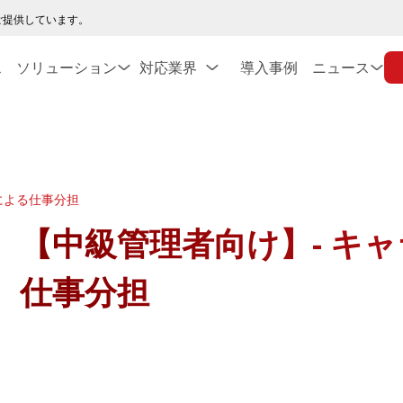
ご提供しています。
ス
ソリューション
対応業界
導入事例
ニュース
による仕事分担
【中級管理者向け】- キ
仕事分担