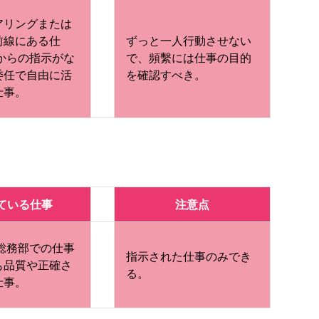
アリングまたは
前線にある仕
ずっと一人行動させない
司からの指示がな
で、頻繫には仕事の目的
委任で自由に活
を確認すべき。
仕事。
ている仕事
注意点
 総務部での仕事
指示された仕事のみでき
も品質や正確さ
る。
仕事。