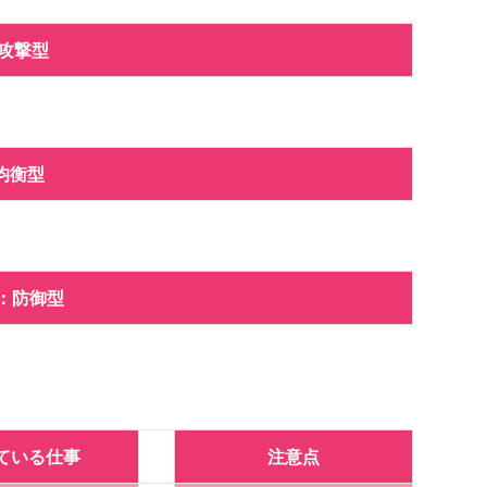
 攻撃型
均衡
型
：防御型
ている仕事
注意点