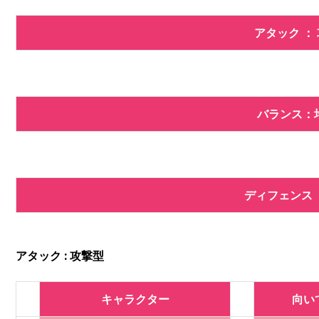
アタック ：
バランス：
ディフェンス 
アタック : 攻撃型
キャラクター
向い