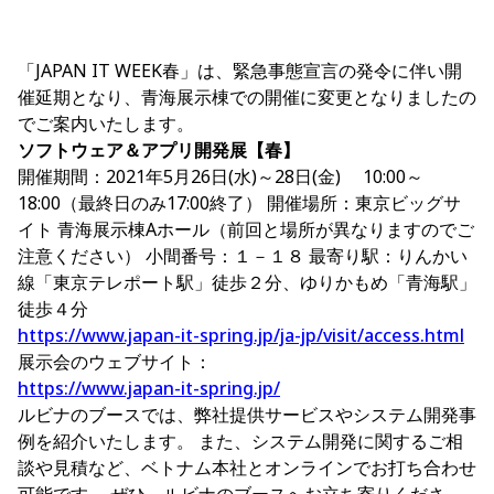
「JAPAN IT WEEK春」は、緊急事態宣言の発令に伴い開
催延期となり、青海展示棟での開催に変更となりましたの
でご案内いたします。
ソフトウェア＆アプリ開発展【春】
開催期間：2021年5月26日(水)～28日(金) 10:00～
18:00（最終日のみ17:00終了） 開催場所：東京ビッグサ
イト 青海展示棟Aホール（前回と場所が異なりますのでご
注意ください） 小間番号：１－１８ 最寄り駅：りんかい
線「東京テレポート駅」徒歩２分、ゆりかもめ「青海駅」
徒歩４分
https://www.japan-it-spring.jp/ja-jp/visit/access.html
展示会のウェブサイト：
https://www.japan-it-spring.jp/
ルビナのブースでは、弊社提供サービスやシステム開発事
例を紹介いたします。 また、システム開発に関するご相
談や見積など、ベトナム本社とオンラインでお打ち合わせ