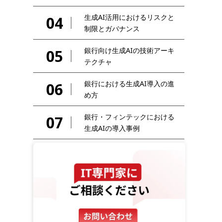
生成AI活用におけるリスクと
04
制限とガバナンス
銀行向け生成AIの技術アーキ
05
テクチャ
銀行における生成AI導入の進
06
め方
銀行・フィンテックにおける
07
生成AIの導入事例
銀行・フィンテック業界にお
08
けるAIの将来展望
09
よくある質問
10
まとめ