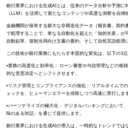
銀行業界における生成AIとは、従来のデータ分析や予測に
（LLM）を活用して新たなコンテンツや高度な洞察を自律
金融機関が保有する膨大な非構造化データ（報告書、契約
で処理することで、単なる自動化を超えた「知的生産」が
自動起草、規制当局向け文書の要約、そして自然言語処理
この技術が銀行業務にもたらす本質的な変化は、以下の3
▪️業務の高度化と効率化： ローン審査や与信管理などの
的な意思決定へとシフトさせます。
▪️リスク管理とコンプライアンスの強化： リアルタイム
ェックを、ヒューマンエラーを排除しつつ高速に実行しま
▪️パーソナライズの極大化： デジタルバンキングにおい
味のある対話」を通じて提供します。
銀行業界における生成AIの導入は、一時的なトレンドでは