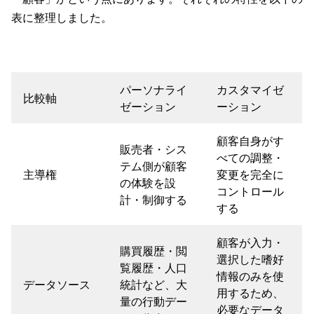
表に整理しました。
パーソナライ
カスタマイゼ
比較軸
ゼーション
ーション
顧客自身がす
販売者・シス
べての調整・
テム側が顧客
主導権
変更を完全に
の体験を設
コントロール
計・制御する
する
顧客が入力・
購買履歴・閲
選択した嗜好
覧履歴・人口
情報のみを使
データソース
統計など、大
用するため、
量の行動デー
必要なデータ