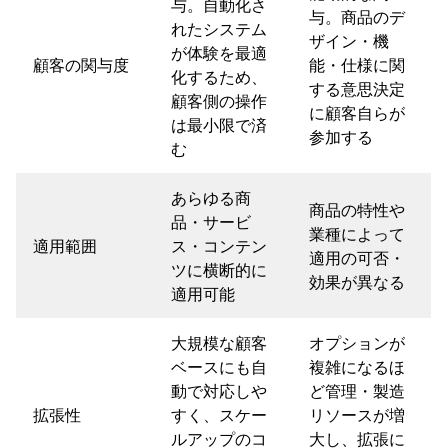
与。自動化さ
与。商品のデ
れたシステム
ザイン・機
が体験を最適
顧客の関与度
能・仕様に関
化するため、
する意思決定
顧客側の操作
に顧客自らが
は最小限で済
参加する
む
あらゆる商
商品の特性や
品・サービ
業種によって
適用範囲
ス・コンテン
適用の可否・
ツに横断的に
効果が異なる
適用可能
大規模な顧客
オプションが
ベースにも自
複雑になるほ
動で対応しや
ど管理・製造
拡張性
すく、スケー
リソースが増
ルアップのコ
大し、拡張に