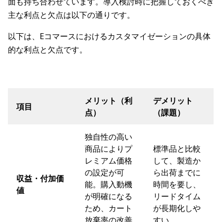
面も持ち合わせています。導入検討時に把握しておくべき
主な利点と欠点は以下の通りです。
以下は、Eコマースにおけるカスタマイゼーションの具体
的な利点と欠点です。
メリット（利
デメリット
項目
点）
（課題）
独自性の高い
商品によりプ
標準品と比較
レミアム価格
して、製造か
の設定が可
ら出荷までに
収益・付加価
能。購入動機
時間を要し、
値
が明確になる
リードタイム
ため、カート
が長期化しや
放棄率の改善
すい。