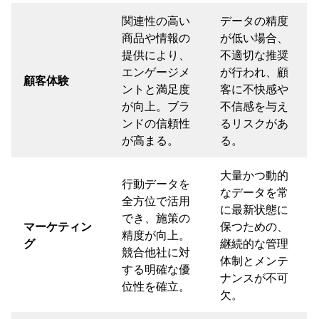
関連性の高い
データの精度
商品や情報の
が低い場合、
提供により、
不適切な推奨
エンゲージメ
が行われ、顧
顧客体験
ントと満足度
客に不快感や
が向上。ブラ
不信感を与え
ンドの信頼性
るリスクがあ
が高まる。
る。
大量かつ動的
行動データを
なデータを常
全方位で活用
に最新状態に
でき、施策の
マーケティン
保つための、
精度が向上。
グ
継続的な管理
競合他社に対
体制とメンテ
する明確な優
ナンスが不可
位性を確立。
欠。