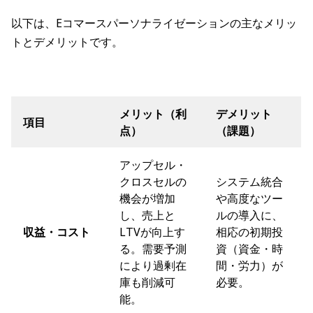
以下は、Eコマースパーソナライゼーションの主なメリッ
トとデメリットです。
メリット（利
デメリット
項目
点）
（課題）
アップセル・
クロスセルの
システム統合
機会が増加
や高度なツー
し、売上と
ルの導入に、
収益・コスト
LTVが向上す
相応の初期投
る。需要予測
資（資金・時
により過剰在
間・労力）が
庫も削減可
必要。
能。