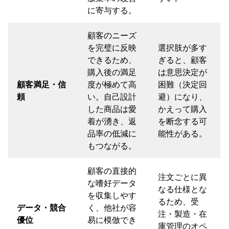
に寄与する。
顧客のニーズ
を完璧に反映
選択肢が多す
できるため、
ぎると、顧客
購入後の満足
は意思決定が
顧客満足・信
度が極めて高
困難（決定回
頼
い。自己設計
避）になり、
した商品は愛
かえって購入
着が湧き、返
を断念する可
品率の低減に
能性がある。
もつながる。
顧客の直接的
注文ごとに異
な嗜好データ
なる仕様とな
を収集しやす
るため、受
データ・競合
く、他社が容
注・製造・在
優位
易に模倣でき
庫管理のオペ