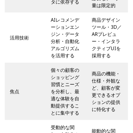
タに依存する
量は限定的
AIレコメンデ
商品デザイン
ーションエン
ツール・3D／
ジン・データ
ARプレビュ
活用技術
分析・自動化
ー・インタラ
アルゴリズム
クティブUIを
を活用する
採用する
個々の顧客の
商品の機能・
ショッピング
仕様・外観な
習慣とニーズ
ど、顧客が変
焦点
を分析し、最
更できるオプ
適な体験を自
ションの提供
動提供するこ
に特化する
とに集中する
受動的な関
能動的な関