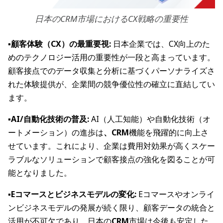
日本のCRM市場におけるCX戦略の重要性
▪️顧客体験（CX）の最重要視:
日本企業では、CX向上のた
めのテクノロジー活用の重要性が一段と高まっています。
顧客接点でのデータ収集と分析に基づくパーソナライズさ
れた体験提供が、企業間の競争優位性の確立に直結してい
ます。
▪️AI/自動化技術の普及:
AI（人工知能）や自動化技術（オ
ートメーション）の進歩は
、CRM
機能を飛躍的に向上さ
せています。これにより、企業は費用対効果が高くスケー
ラブルなソリューションで顧客接点の強化を図ることが可
能となりました。
▪️Eコマースとビジネスモデルの変化:
Eコマースやオンライ
ンビジネスモデルの発展が続く限り、顧客データの統合と
活用が不可欠であり、日本の
CRM
市場は今後も安定した