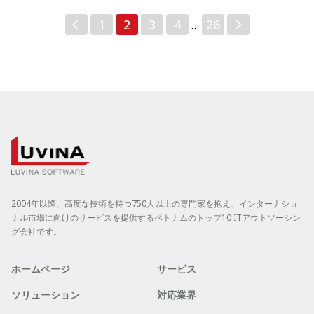
投
1
2
3
4
26
…
稿
の
ペ
ー
ジ
送
り
2004年以降、高度な技術を持つ750人以上の専門家を抱え、インターナショ
ナル市場に向けのサービスを提供するベトナムのトップ10 ITアウトソーシン
グ会社です。
ホームページ
サービス
ソリューション
対応業界