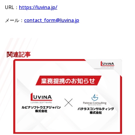
URL：
https://luvina.jp/
メール：
contact_form@luvina.jp
関連記事