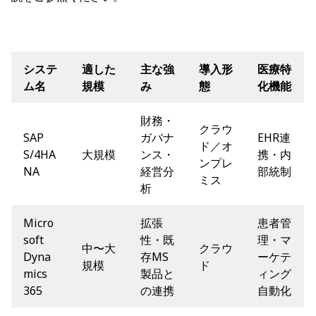
システ
適した
主な強
導入形
医療特
ム名
規模
み
態
化機能
財務・
クラウ
SAP
ガバナ
EHR連
ド／オ
S/4HA
大規模
ンス・
携・内
ンプレ
NA
経営分
部統制
ミス
析
Micro
拡張
患者管
soft
性・既
理・マ
中〜大
クラウ
Dyna
存MS
ーケテ
規模
ド
mics
製品と
ィング
365
の連携
自動化