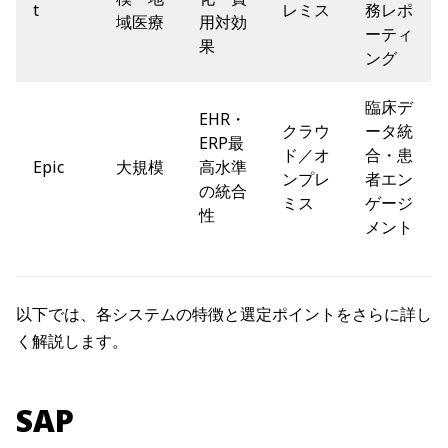
t
レミス
務レポ
域医療
用対効
ーティ
果
ング
臨床デ
EHR・
クラウ
ータ統
ERP最
ド／オ
合・患
Epic
大規模
高水準
ンプレ
者エン
の統合
ミス
ゲージ
性
メント
以下では、各システムの特徴と選定ポイントをさらに詳し
く解説します。
SAP