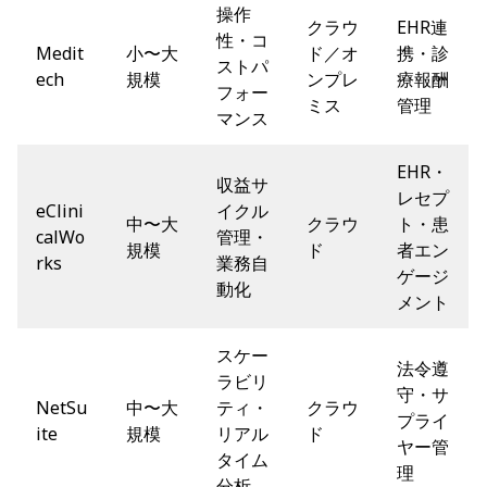
操作
クラウ
EHR連
性・コ
Medit
小〜大
ド／オ
携・診
ストパ
ech
規模
ンプレ
療報酬
フォー
ミス
管理
マンス
EHR・
収益サ
レセプ
eClini
イクル
中〜大
クラウ
ト・患
calWo
管理・
規模
ド
者エン
rks
業務自
ゲージ
動化
メント
スケー
法令遵
ラビリ
守・サ
NetSu
中〜大
ティ・
クラウ
プライ
ite
規模
リアル
ド
ヤー管
タイム
理
分析