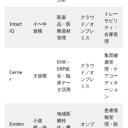
トレー
医薬
クラウ
サビリ
Intact
小〜中
品・医
ド／オ
ティ・
iQ
規模
療資材
ンプレ
在庫管
管理
ミス
理
集団健
EHR・
康管
クラウ
ERP統
理・ケ
Cerne
ド／オ
大規模
合・臨
アコー
r
ンプレ
床デー
ディネ
ミス
タ活用
ーショ
ン
患者情
地域医
報管
小規
療特
Eviden
オンプ
理・財
模・地
化・費