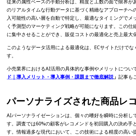
従来の属性ベースの手動分析は、精度と工数の面で限界があ
のリアルタイムな行動データに基づく精緻なアプローチへの
入可能性の高い層を自動で特定し、最適なタイミングでメ
く予測型のマーケティング戦略が可能になります。この仕
に集中させることができ、販促コストの最適化と売上最大
このようなデータ活用による最適化は、ECサイトだけでな
す。
小売業界におけるAI活用の具体的な事例やメリットについ
ド｜導入メリット・導入事例・課題まで徹底解説
」
記事も
パーソナライズされた商品レ
AIパーソナライゼーションは、個々の嗜好を瞬時に分析し
す。調査では60%の顧客がレコメンドを初回購入の決め手
す。情報過多な現代において、この技術による精度の高い