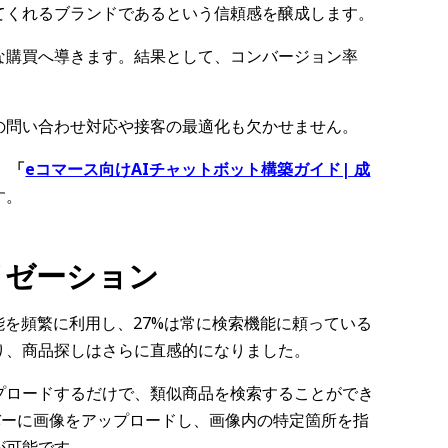
てくれるブランドであるという信頼感を醸成します。
な購買へ導きます。結果として、コンバージョン率
の問い合わせ対応や接客の最適化も欠かせません。
、
「
eコマース向けAIチャットボット構築ガイド| 成
す。
イゼーション
能を頻繁に利用し、27%は常に検索機能に頼っている
り、商品探しはさらに直感的になりました。
プロードするだけで、類似商品を検索することができ
索バーに画像をアップロードし、画像内の特定箇所を指
が可能です。