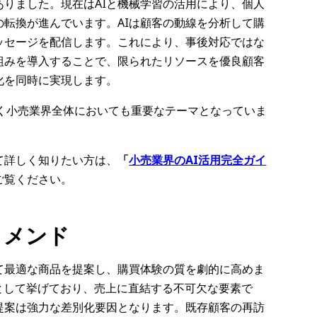
りました。現在はAIと機械学習の活用により、個人
転換が進んでいます。AIは顧客の動線を分析して購
ッセージを配信します。これにより、事後対応ではな
組みを導入することで、限られたリソースを優良顧客
化を同時に実現します。
く小売業界全体においても重要なテーマとなっていま
て詳しく知りたい方は、
「
小売業界のAI活用完全ガイ
ご覧ください。
コメンド
て最適な商品を提案し、購買体験の質を劇的に高めま
として挙げており、売上に直結する不可欠な要素で
提案は強力な差別化要因となります。既存顧客の再訪