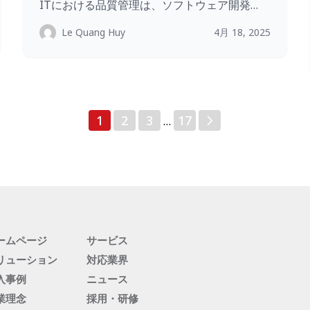
ITにおける品質管理は、ソフトウェア開発…
Le Quang Huy
4月 18, 2025
投
1
2
3
17
…
稿
の
ペ
ー
ジ
送
り
ームページ
サービス
リューション
対応業界
入事例
ニュース
業理念
採用・研修