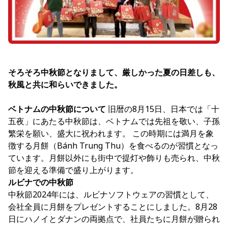
そろそろ中秋節となりまして、厳しかった夏の日差しも、
秋風と共に和らいできました。
ベトナムの中秋節について
旧暦の8月15日、日本では「十
五夜」にあたる中秋節は、ベトナムでは先祖を敬い、子孫
繁栄を願い、盛大に祝われます。 この時期には満月を象
徴する月餅（Bánh Trung Thu）を食べるのが習慣となっ
ています。月餅以外にも街中で提灯や飾りも売られ、中秋
節を迎える準備で盛り上がります。
ルビナでの中秋節
中秋節2024年には、ルビナソフトウェアの習慣として、
会社全員に月餅をプレゼントすることにしました。8月28
日にハノイとダナンの両拠点で、社員たちに月餅が贈られ