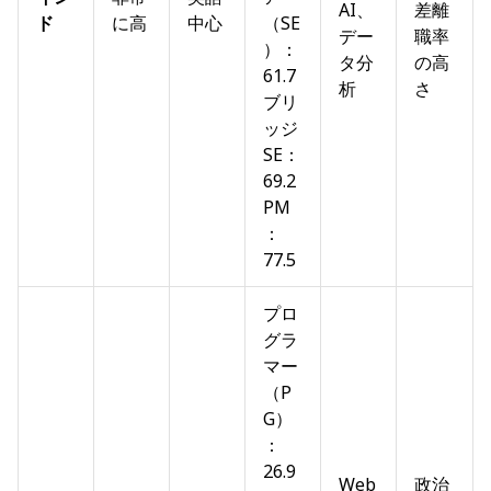
AI、
差離
ド
に高
中心
（SE
デー
職率
）：
タ分
の高
61.7
析
さ
ブリ
ッジ
SE：
69.2
PM
：
77.5
プロ
グラ
マー
（P
G）
：
26.9
Web
政治