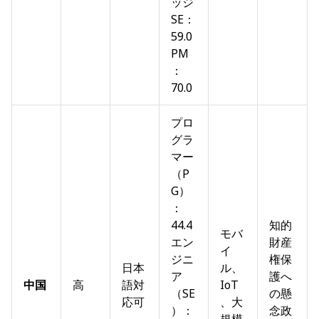
ッジ
SE：
59.0
PM
：
70.0
プロ
グラ
マー
（P
G）
：
44.4
知的
モバ
エン
財産
イ
ジニ
権保
日本
ル、
ア
護へ
中国
高
語対
IoT
（SE
の懸
応可
、大
）：
念政