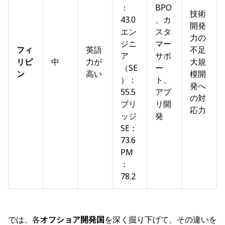
：
BPO
技術
43.0
、カ
開発
エン
スタ
力の
ジニ
マー
フィ
英語
不足
ア
サポ
リピ
中
力が
大規
（SE
ー
ン
高い
模開
）：
ト、
発へ
55.5
アプ
の対
ブリ
リ開
応力
ッジ
発
SE：
73.6
PM
：
78.2
では、各
オフショア開発国
を深く掘り下げて、その違いを