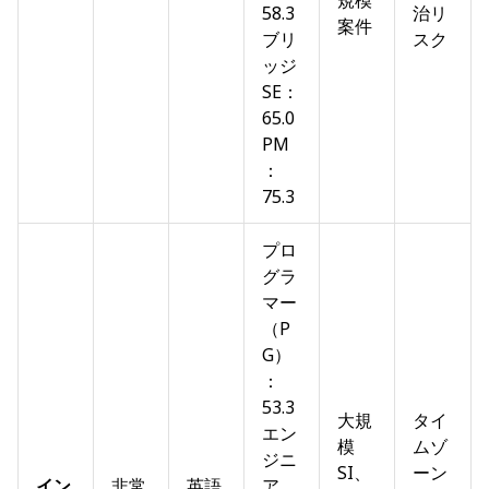
規模
58.3
治リ
案件
ブリ
スク
ッジ
SE：
65.0
PM
：
75.3
プロ
グラ
マー
（P
G）
：
53.3
大規
タイ
エン
模
ムゾ
ジニ
SI、
ーン
イン
非常
英語
ア