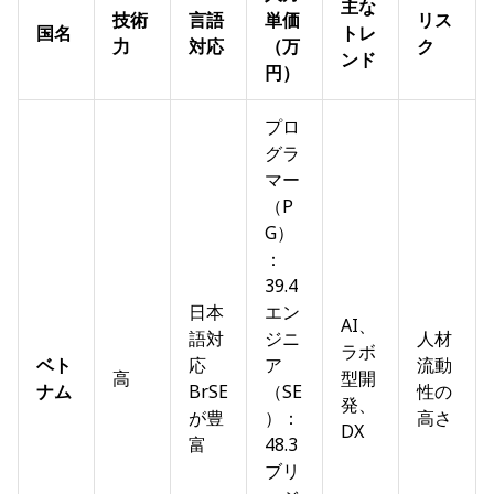
主な
技術
言語
単価
リス
国名
トレ
力
対応
（万
ク
ンド
円）
プロ
グラ
マー
（P
G）
：
39.4
日本
エン
AI、
語対
ジニ
人材
ラボ
ベト
応
ア
流動
高
型開
ナム
BrSE
（SE
性の
発、
が豊
）：
高さ
DX
富
48.3
ブリ