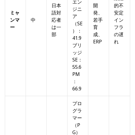
エン
日本
開
的不
ジニ
ミャ
語対
発、
安定
ア
ンマ
中
応者
若手
イン
（SE
ー
は一
育
フラ
）：
部
成、
の遅
41.9
ERP
れ
ブリ
ッジ
SE：
55.6
PM
：
66.9
プロ
グラ
マー
（P
G）