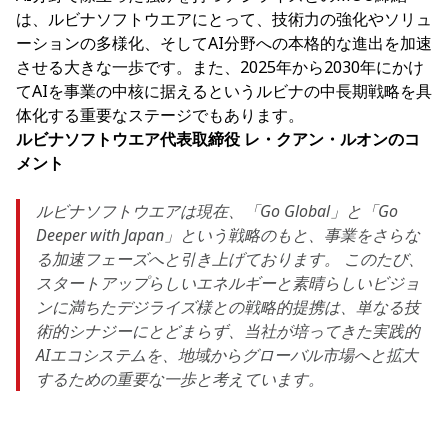
は、ルビナソフトウエアにとって、技術力の強化やソリュ
ーションの多様化、そしてAI分野への本格的な進出を加速
させる大きな一歩です。また、2025年から2030年にかけ
てAIを事業の中核に据えるというルビナの中長期戦略を具
体化する重要なステージでもあります。
ルビナソフトウエア代表取締役 レ・クアン・ルオンのコ
メント
ルビナソフトウエアは現在、「Go Global」と「Go
Deeper with Japan」という戦略のもと、事業をさらな
る加速フェーズへと引き上げております。
このたび、
スタートアップらしいエネルギーと素晴らしいビジョ
ンに満ちたデジライズ様との戦略的提携は、単なる技
術的シナジーにとどまらず、当社が培ってきた実践的
AIエコシステムを、地域からグローバル市場へと拡大
するための重要な一歩と考えています。