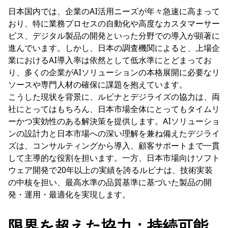
日本国内では、企業のAI活用ニーズが年々急速に高まって
おり、特に業務プロセスの自動化や高度なカスタマーサー
ビス、デジタル製品の開発といった分野での導入が顕著に
進んでいます。しかし、日本の調査機関によると、上場企
業におけるAI導入率は依然として低水準にとどまってお
り、多くの企業がAIソリューションの本格展開に必要なリ
ソースや専門人材の確保に課題を抱えています。
こうした現状を背景に、ルビナとデジライズの協力は、両
社にとってはもちろん、日本市場全体にとってもタイムリ
ーかつ実効性のある解決策を提供します。AIソリューショ
ンの設計力と日本市場への深い理解を兼ね備えたデジライ
ズは、コンサルティングから導入、顧客サポートまで一貫
して主導的な役割を担います。一方、日本市場向けソフト
ウェア開発で20年以上の実績を誇るルビナは、技術実装
の中核を担い、最高水準の品質基準に基づいた製品の開
発・運用・最適化を実現します。
限界を超えた協力：持続可能