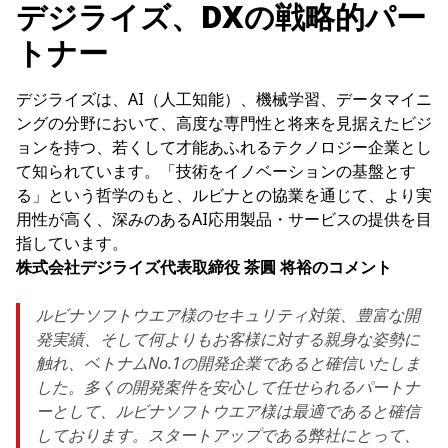
デジライズ、DXの戦略的パー
トナー
デジライズは、AI（人工知能）、機械学習、データマイニ
ングの分野において、高度な専門性と将来を見据えたビジ
ョンを持つ、若くして才能あふれるテクノロジー企業とし
て知られています。「技術をイノベーションの基盤とす
る」という哲学のもと、ルビナとの協業を通じて、より実
用性が高く、深みのあるAI応用製品・サービスの提供を目
指しています。
株式会社デジライズ代表取締役 茶圓 将裕のコメント
ルビナソフトウエア様のセキュリティ対策、豊富な開
発実績、そして何よりもお客様に対する親身な姿勢に
触れ、ベトナムNo.1の開発企業であると確信いたしま
した。多くの開発案件を安心して任せられるパートナ
ーとして、ルビナソフトウエア様は最適であると確信
しております。スタートアップである弊社にとって、