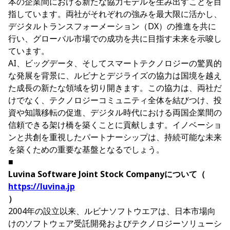
本の企業間における新たな協力モデルを生み出すことを目
指しています。両社がそれぞれの強みを最大限に活かし、
デジタルトランスフォーメーション（DX）の推進を共に
行い、グローバル市場での成功を共に目指す未来を示唆し
ています。
AI、ビッグデータ、そしてスマートテクノロジーの驚異的
な発展を背景に、ルビナとデジライズの協力は国境を越え
た成長の新たな領域を切り開きます。この協力は、両社だ
けでなく、テクノロジーコミュニティ全体を結びつけ、投
資や知識移転の促進、デジタル時代における両国企業間の
信頼できる架け橋を築くことに貢献します。イノベーショ
ンと共創を重視したパートナーシップは、持続可能な未来
を築くための重要な基盤となるでしょう。
■
Luvina Software Joint Stock Companyについて（
https://luvina.jp
）
2004年の設立以来、ルビナソフトウエアは、日本市場向
けのソフトウェア受託開発およびテクノロジーソリューシ