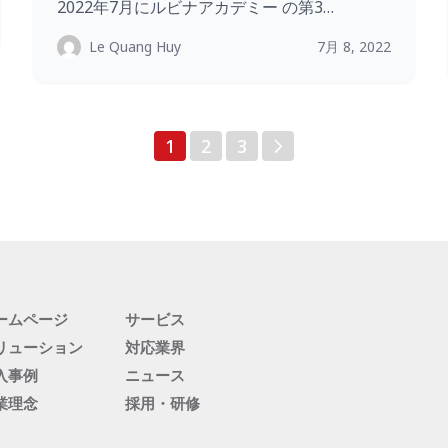
2022年7月にルビナアカデミー の第3…
Le Quang Huy
7月 8, 2022
投
1
2
3
稿
の
ペ
ー
ジ
送
り
ームページ
サービス
リューション
対応業界
入事例
ニュース
業理念
採用・研修