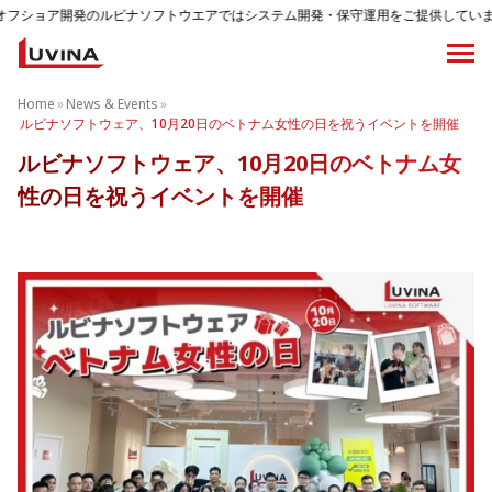
のルビナソフトウエアではシステム開発・保守運用をご提供しています。
Home
»
News & Events
»
ルビナソフトウェア、10月20日のベトナム女性の日を祝うイベントを開催
ルビナソフトウェア、10月20日のベトナム女
性の日を祝うイベントを開催